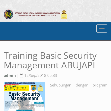
Toggl
naviga
Training Basic Security
Management ABUJAPI
admin
|
12/Sep/2018 05:33
Sehubungan dengan program