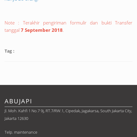
Note : Terakhir pengiriman formulir dan bukti Transfer
tanggal
7 September 2018
.
Tag :
ABUJAPI
Jl. Moh. Kahfi 1 No.7 9j, RT.7/RW.1, Cipedak, Jagakarsa, South Jakarta City,
Jakarta 12630
Telp. maintenance